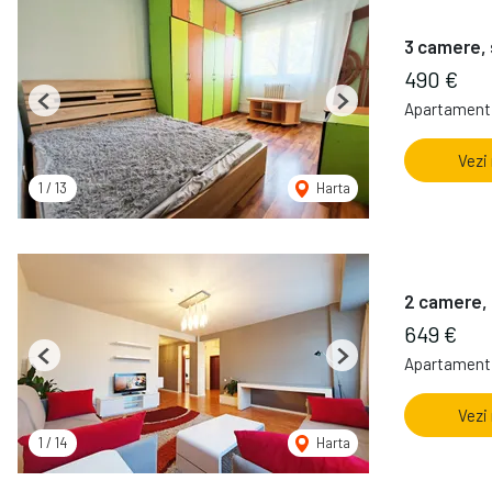
3 camere, 
490 €
Apartament 
Previous
Next
Vezi
1
/
13
Harta
2 camere, 
649 €
Apartament 
Previous
Next
Vezi
1
/
14
Harta