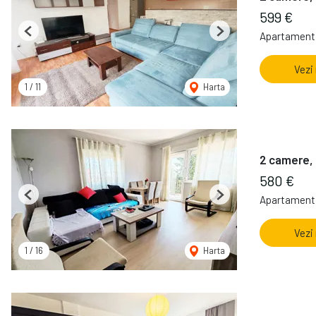
599 €
Apartament 
Previous
Next
Vezi
1
/
11
Harta
2 camere, 
580 €
Apartament 
Previous
Next
Vezi
1
/
16
Harta