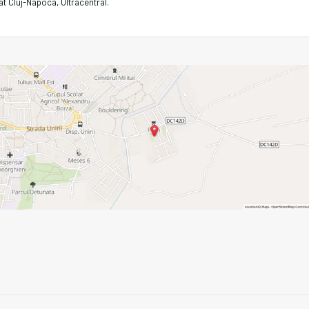
at Cluj-Napoca, Ultracentral
.