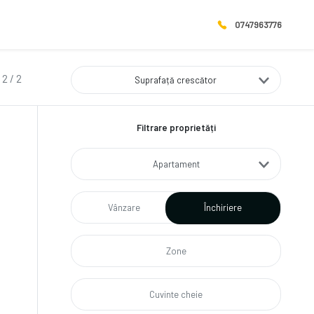
0747963776
 2 / 2
Suprafață crescător
Filtrare proprietăți
Apartament
Vânzare
Închiriere