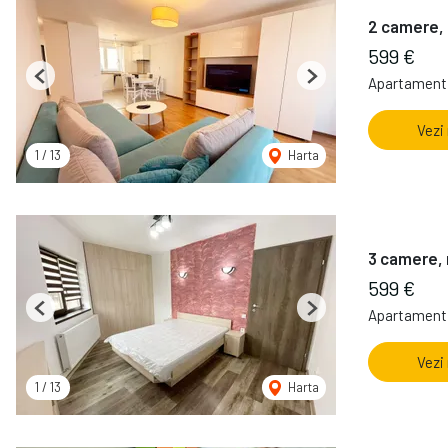
2 camere, 
599 €
Apartament 
Previous
Next
Vezi
1
/
13
Harta
3 camere, 
599 €
Apartament 
Previous
Next
Vezi
1
/
13
Harta