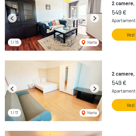
2 camere, 
549 €
Apartament 
Previous
Next
Vezi
1
/
19
Harta
2 camere, 
549 €
Apartament 
Previous
Next
Vezi
1
/
17
Harta