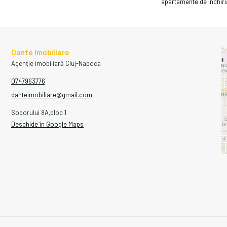
apartamente de închiri
Dante Imobiliare
Agenție imobiliară Cluj-Napoca
0747963776
danteimobiliare@gmail.com
Soporului 8A,bloc 1
Deschide în Google Maps