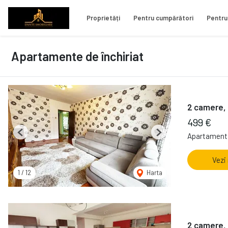
Proprietăți
Pentru cumpărători
Pentru
Apartamente de închiriat
2 camere, 
499 €
Apartament 
Previous
Next
Vezi
1
/
12
Harta
2 camere, 