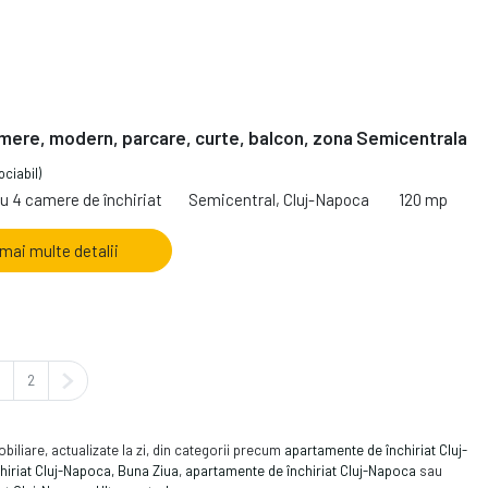
mere, modern, parcare, curte, balcon, zona Semicentrala
ociabil)
cu 4 camere de închiriat
Semicentral, Cluj-Napoca
120 mp
 mai multe detalii
a anterioară
Pagina următoare
2
biliare, actualizate la zi, din categorii precum
apartamente de închiriat Cluj-
hiriat Cluj-Napoca, Buna Ziua
,
apartamente de închiriat Cluj-Napoca
sau