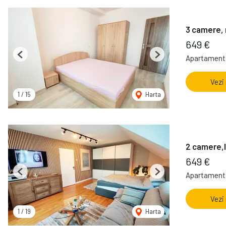
3 camere, 
649 €
Apartament 
Previous
Next
Vezi
1
/
15
Harta
2 camere,l
649 €
Apartament 
Previous
Next
Vezi
1
/
19
Harta