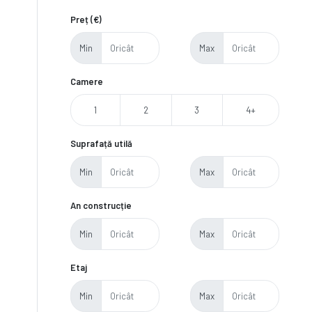
Preț (€)
Min
Max
Camere
1
2
3
4+
Suprafață utilă
Min
Max
An construcție
Min
Max
Etaj
Min
Max