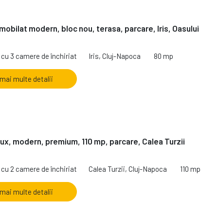
mobilat modern, bloc nou, terasa, parcare, Iris, Oasului
cu 3 camere de închiriat
Iris, Cluj-Napoca
80 mp
 mai multe detalii
ux, modern, premium, 110 mp, parcare, Calea Turzii
cu 2 camere de închiriat
Calea Turzii, Cluj-Napoca
110 mp
 mai multe detalii