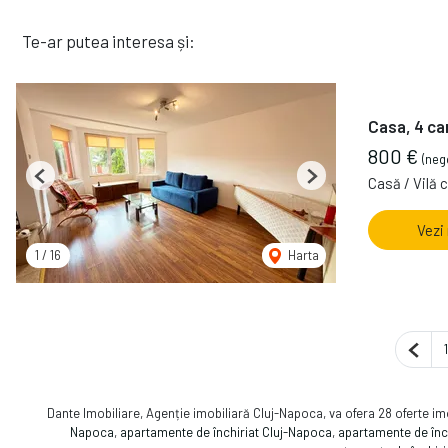
Te-ar putea interesa și:
Casa, 4 ca
800 €
(neg
Casă / Vilă 
Previous
Next
Vezi
1
/
16
Harta
Pagin
1
Dante Imobiliare, Agenție imobiliară Cluj-Napoca, va ofera 28 oferte imo
Napoca
,
apartamente de închiriat Cluj-Napoca
,
apartamente de înc