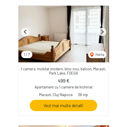
Previous
Next
1
/
7
Harta
1 camera, mobilat modern, bloc nou, balcon, Marasti,
Park Lake, FSEGA
499 €
Apartament cu 1 camere de închiriat
Marasti, Cluj-Napoca
38 mp
Vezi mai multe detalii