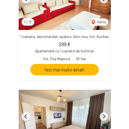
Previous
Next
1
/
12
Harta
1 camera, decomandat, spatios, bloc nou, Iris, Auchan
299 €
Apartament cu 1 camere de închiriat
Iris, Cluj-Napoca
45 mp
Vezi mai multe detalii
Previous
Next