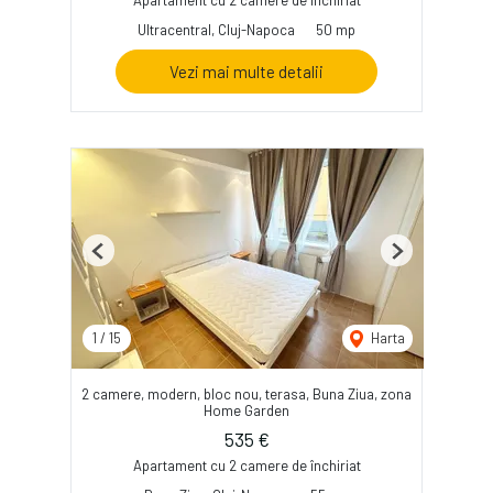
Apartament cu 2 camere de închiriat
Ultracentral, Cluj-Napoca
50 mp
Vezi mai multe detalii
Previous
Next
1
/
15
Harta
2 camere, modern, bloc nou, terasa, Buna Ziua, zona
Home Garden
535 €
Apartament cu 2 camere de închiriat