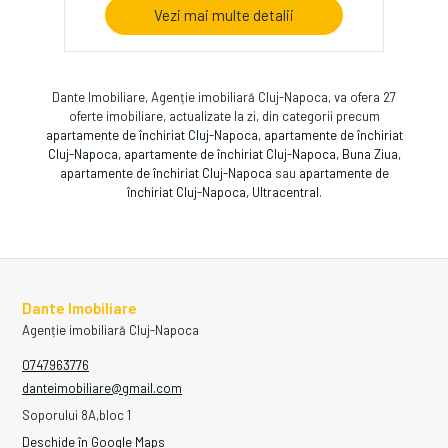
Vezi mai multe detalii
Dante Imobiliare, Agenție imobiliară Cluj-Napoca, va ofera 27
oferte imobiliare, actualizate la zi, din categorii precum
apartamente de închiriat Cluj-Napoca
,
apartamente de închiriat
Cluj-Napoca
,
apartamente de închiriat Cluj-Napoca, Buna Ziua
,
apartamente de închiriat Cluj-Napoca
sau
apartamente de
închiriat Cluj-Napoca, Ultracentral
.
Dante Imobiliare
Agenție imobiliară Cluj-Napoca
0747963776
danteimobiliare@gmail.com
Soporului 8A,bloc 1
Deschide în Google Maps