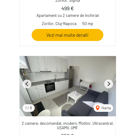
Zorilor, Sigma
499 €
Apartament cu 2 camere de închiriat
Zorilor, Cluj-Napoca
50 mp
Vezi mai multe detalii
Previous
Next
1
/
8
Harta
2 camere, decomandat, modern, Motilor, Ultracentral,
USAMV, UMF