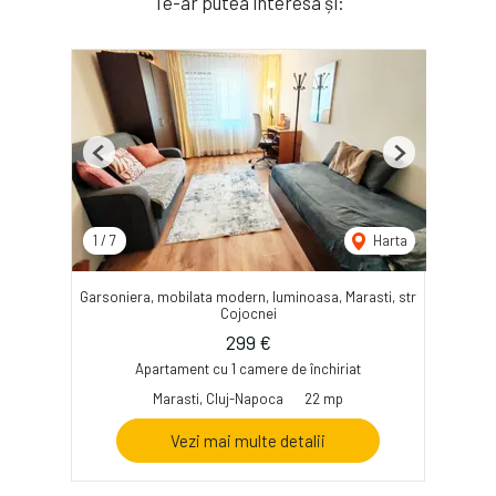
Te-ar putea interesa și:
Previous
Next
1
/
7
Harta
Garsoniera, mobilata modern, luminoasa, Marasti, str
Cojocnei
299 €
Apartament cu 1 camere de închiriat
Marasti, Cluj-Napoca
22 mp
Vezi mai multe detalii