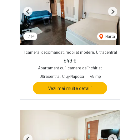
Previous
Next
1
/
14
Harta
1 camera, decomandat, mobilat modern, Ultracentral
549 €
Apartament cu 1 camere de închiriat
Ultracentral, Cluj-Napoca
45 mp
Vezi mai multe detalii