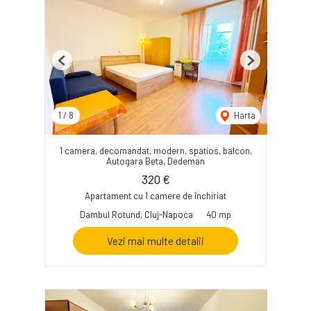
Previous
Next
1
/
8
Harta
1 camera, decomandat, modern, spatios, balcon,
Autogara Beta, Dedeman
320 €
Apartament cu 1 camere de închiriat
Dambul Rotund, Cluj-Napoca
40 mp
Vezi mai multe detalii