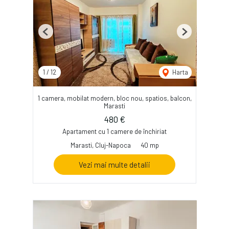
Previous
Next
1
/
12
Harta
1 camera, mobilat modern, bloc nou, spatios, balcon,
Marasti
480 €
Apartament cu 1 camere de închiriat
Marasti, Cluj-Napoca
40 mp
Vezi mai multe detalii