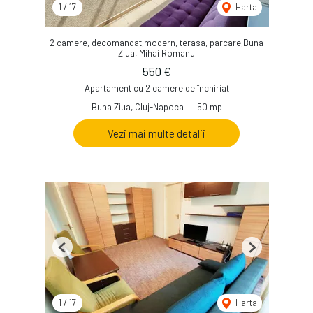
1
/
17
Harta
2 camere, decomandat,modern, terasa, parcare,Buna
Ziua, Mihai Romanu
550 €
Apartament cu 2 camere de închiriat
Buna Ziua, Cluj-Napoca
50 mp
Vezi mai multe detalii
Previous
Next
1
/
17
Harta