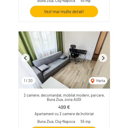
Buna Ziua, Cluj-Napoca
55 mp
Vezi mai multe detalii
Previous
Next
1
/
20
Harta
2 camere, decomandat, mobilat modern, parcare,
Buna Ziua, zona AUDI
499 €
Apartament cu 2 camere de închiriat
Buna Ziua, Cluj-Napoca
55 mp