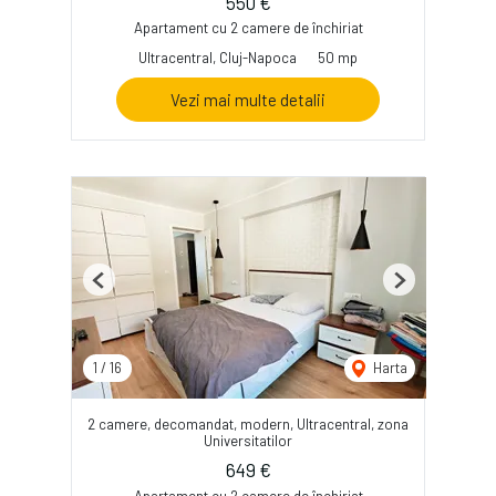
550 €
Apartament cu 2 camere de închiriat
Ultracentral, Cluj-Napoca
50 mp
Vezi mai multe detalii
Previous
Next
1
/
16
Harta
2 camere, decomandat, modern, Ultracentral, zona
Universitatilor
649 €