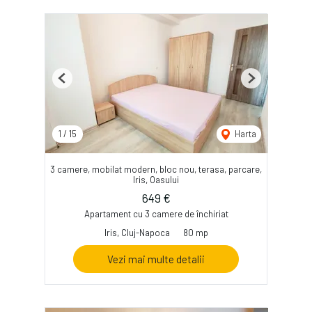
Previous
Next
1
/
15
Harta
3 camere, mobilat modern, bloc nou, terasa, parcare,
Iris, Oasului
649 €
Apartament cu 3 camere de închiriat
Iris, Cluj-Napoca
80 mp
Vezi mai multe detalii