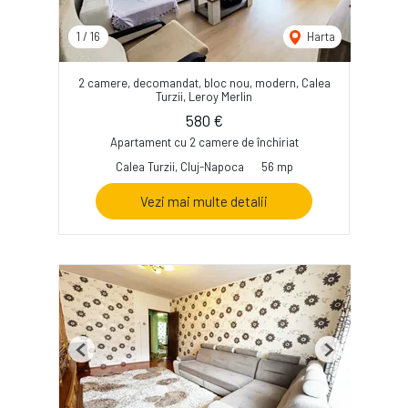
1
/
16
Harta
2 camere, decomandat, bloc nou, modern, Calea
Turzii, Leroy Merlin
580 €
Apartament cu 2 camere de închiriat
Calea Turzii, Cluj-Napoca
56 mp
Vezi mai multe detalii
Previous
Next