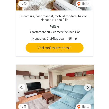
1
/
12
Harta
2 camere, decomandat, mobilat modern, balcon,
Manastur, zona Billa
499 €
Apartament cu 2 camere de închiriat
Manastur, Cluj-Napoca
56 mp
Vezi mai multe detalii
Previous
Next
1
/
11
Harta