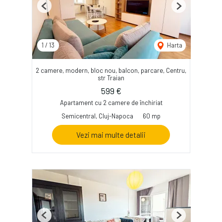
Previous
Next
1
/
13
Harta
2 camere, modern, bloc nou, balcon, parcare, Centru,
str Traian
599 €
Apartament cu 2 camere de închiriat
Semicentral, Cluj-Napoca
60 mp
Vezi mai multe detalii
Previous
Next