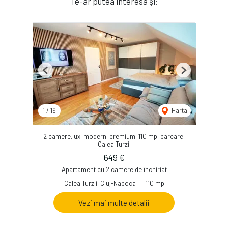
Te-ar putea interesa și:
Previous
Next
1
/
19
Harta
2 camere,lux, modern, premium, 110 mp, parcare,
Calea Turzii
649 €
Apartament cu 2 camere de închiriat
Calea Turzii, Cluj-Napoca
110 mp
Vezi mai multe detalii