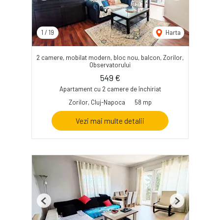
1
/
19
Harta
2 camere, mobilat modern, bloc nou, balcon, Zorilor,
Observatorului
549 €
Apartament cu 2 camere de închiriat
Zorilor, Cluj-Napoca
58 mp
Vezi mai multe detalii
Previous
Next