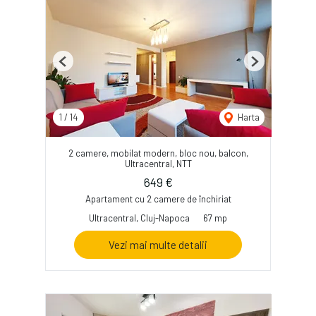
Previous
Next
1
/
14
Harta
2 camere, mobilat modern, bloc nou, balcon,
Ultracentral, NTT
649 €
Apartament cu 2 camere de închiriat
Ultracentral, Cluj-Napoca
67 mp
Vezi mai multe detalii