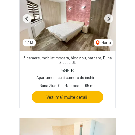
Previous
Next
1
/
13
Harta
3 camere, mobilat modern, bloc nou, parcare, Buna
Ziua, LIDL
599 €
Apartament cu 3 camere de închiriat
Buna Ziua, Cluj-Napoca
65 mp
Vezi mai multe detalii