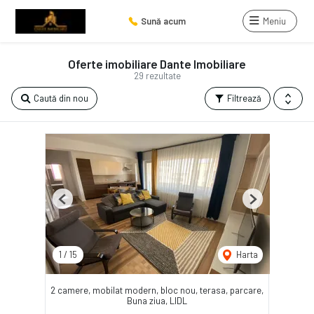
Sună acum
Meniu
Oferte imobiliare Dante Imobiliare
29 rezultate
Caută din nou
Filtrează
Previous
Next
1
/
15
Harta
2 camere, mobilat modern, bloc nou, terasa, parcare,
Buna ziua, LIDL