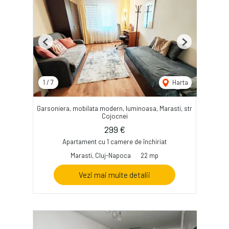
Previous
Next
1
/
7
Harta
Garsoniera, mobilata modern, luminoasa, Marasti, str
Cojocnei
299 €
Apartament cu 1 camere de închiriat
Marasti, Cluj-Napoca
22 mp
Vezi mai multe detalii