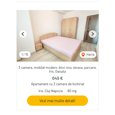
Previous
Next
1
/
15
Harta
3 camere, mobilat modern, bloc nou, terasa, parcare,
Iris, Oasului
649 €
Apartament cu 3 camere de închiriat
Iris, Cluj-Napoca
80 mp
Vezi mai multe detalii