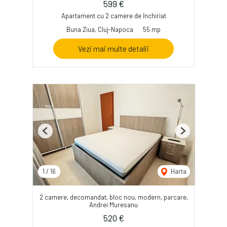
599 €
Apartament cu 2 camere de închiriat
Buna Ziua, Cluj-Napoca
55 mp
Vezi mai multe detalii
Previous
Next
1
/
16
Harta
2 camere, decomandat, bloc nou, modern, parcare,
Andrei Muresanu
520 €