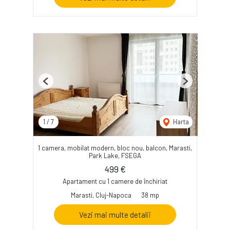
Previous
Next
1
/
7
Harta
1 camera, mobilat modern, bloc nou, balcon, Marasti,
Park Lake, FSEGA
499 €
Apartament cu 1 camere de închiriat
Marasti, Cluj-Napoca
38 mp
Vezi mai multe detalii