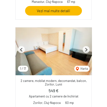
Manastur, Cluj-Napoca
67 mp
Vezi mai multe detalii
Previous
Next
1
/
17
Harta
2 camere, mobilat modern, decomandat, balcon,
Zorilor, Lunii
549 €
Apartament cu 2 camere de închiriat
Zorilor, Cluj-Napoca
60 mp