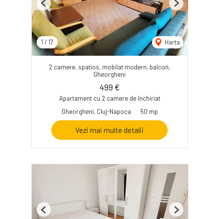
Previous
Next
1
/
17
Harta
2 camere, spatios, mobilat modern, balcon,
Gheorgheni
499 €
Apartament cu 2 camere de închiriat
Gheorgheni, Cluj-Napoca
50 mp
Vezi mai multe detalii
Previous
Next