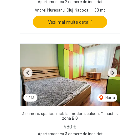
Apartament cu 2 camere de închiriat
Andrei Muresanu, Cluj-Napoca
50 mp
Vezi mai multe detalii
Previous
Next
1
/
13
Harta
3 camere, spatios, mobilat modern, balcon, Manastur,
zona BIG
490 €
Apartament cu 3 camere de închiriat