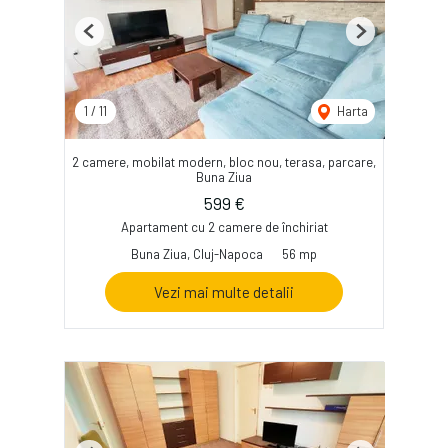
Previous
Next
1
/
11
Harta
2 camere, mobilat modern, bloc nou, terasa, parcare,
Buna Ziua
599 €
Apartament cu 2 camere de închiriat
Buna Ziua, Cluj-Napoca
56 mp
Vezi mai multe detalii