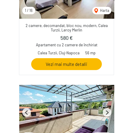
1
/
16
Harta
2 camere, decomandat, bloc nou, modern, Calea
Turzii, Leroy Merlin
580 €
Apartament cu 2 camere de închiriat
Calea Turzii, Cluj-Napoca
56 mp
Vezi mai multe detalii
Previous
Next