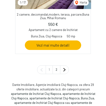
1
/
17
Harta
2 camere, decomandat,modern, terasa, parcare,Buna
Ziua, Mihai Romanu
550 €
Apartament cu 2 camere de închiriat
Buna Ziua, Cluj-Napoca
50 mp
Vezi mai multe detalii
Pagina anterioară
Pagina următoare
1
2
Dante Imobiliare, Agenție imobiliară Cluj-Napoca, va ofera 29
oferte imobiliare, actualizate la zi, din categorii precum
apartamente de închiriat Cluj-Napoca
,
apartamente de închiriat
Cluj-Napoca
,
apartamente de închiriat Cluj-Napoca, Buna Ziua
,
apartamente de închiriat Cluj-Napoca
sau
apartamente de