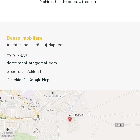
închiriat Cluj-Napoca, Ultracentral
.
Dante Imobiliare
Agenție imobiliară Cluj-Napoca
0747963776
danteimobiliare@gmail.com
Soporului 8A,bloc 1
Deschide în Google Maps