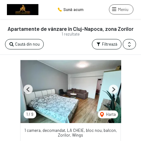
Sună acum
Meniu
Apartamente de vânzare în Cluj-Napoca, zona Zorilor
1 rezultate
Caută din nou
Filtrează
Previous
Next
1
/
9
Harta
1 camera, decomandat, LA CHEIE, bloc nou, balcon,
Zorilor, Wings