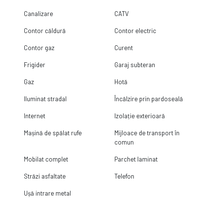
Canalizare
CATV
Contor căldură
Contor electric
Contor gaz
Curent
Frigider
Garaj subteran
Gaz
Hotă
Iluminat stradal
Încălzire prin pardoseală
Internet
Izolație exterioară
Mașină de spălat rufe
Mijloace de transport în
comun
Mobilat complet
Parchet laminat
Străzi asfaltate
Telefon
Ușă intrare metal