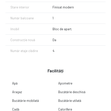
Stare interior
Finisat modern
Număr balcoane
1
Imobil
Bloc de apart.
Construcție nouă
Da
Număr etaje clădire
4
Facilități
Apă
Apometre
Aragaz
Bucătărie deschisă
Bucătărie mobilată
Bucătărie utilată
Cadă
Calorifere