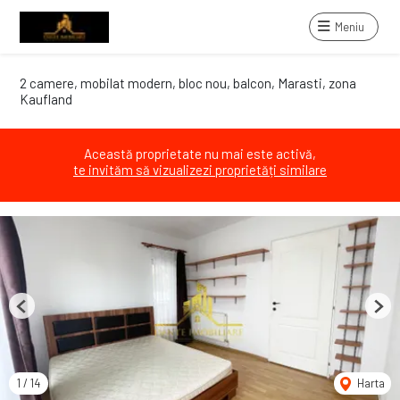
Meniu
2 camere, mobilat modern, bloc nou, balcon, Marasti, zona
Kaufland
Această proprietate nu mai este activă,
te invităm să vizualizezi proprietăți similare
Previous
Next
1
/
14
Harta