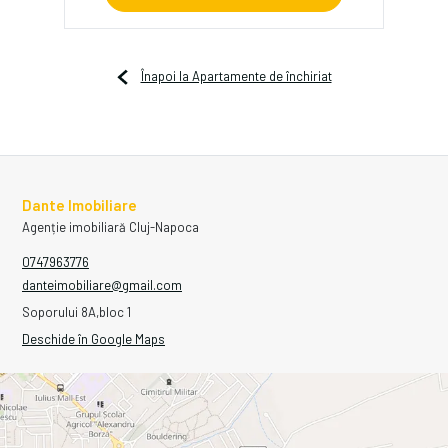
Înapoi la Apartamente de închiriat
Dante Imobiliare
Agenție imobiliară Cluj-Napoca
0747963776
danteimobiliare@gmail.com
Soporului 8A,bloc 1
Deschide în Google Maps