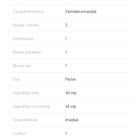
Exista posibilitate de a parca la liber in zona!
Compartimentare
Semidecomandat
Pentru vizionari sau alte informatii va stam la dispozitie!
Număr camere
2
Dormitoare
1
Număr bucătării
1
Număr băi
1
Etaj
Parter
Suprafață utilă
40 mp
Suprafață construită
45 mp
Disponibilitate
Imediat
Confort
1