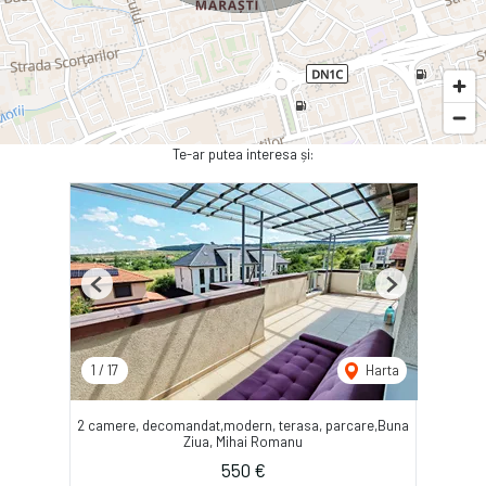
Te-ar putea interesa și:
Previous
Next
1
/
17
Harta
2 camere, decomandat,modern, terasa, parcare,Buna
Ziua, Mihai Romanu
550 €