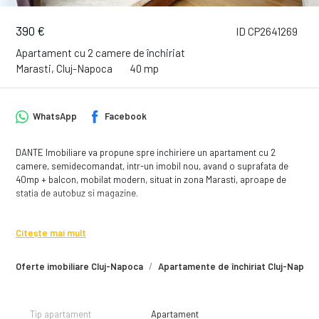
390 €
ID CP2641269
Apartament cu 2 camere de închiriat
Marasti, Cluj-Napoca
40 mp
WhatsApp
Facebook
DANTE Imobiliare va propune spre inchiriere un apartament cu 2
camere, semidecomandat, intr-un imobil nou, avand o suprafata de
40mp + balcon, mobilat modern, situat in zona Marasti, aproape de
statia de autobuz si magazine.
Apartamentul este situat la parter inalt din 4, iar compartimentarea
este urmatoarea:
Citește mai mult
- living open space cu o canapea extensibila
- bucataria complet utilata si mobilata, fiind dotata cu aragaz, hota,
Oferte imobiliare Cluj-Napoca
Apartamente de închiriat Cluj-Napoc
frigider si loc de luat masa
- dormitor cu pat matrimonial si dressing
- baie cu cada si masina de spalat rufe
Tip apartament
Apartament