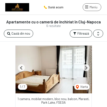
Sună acum
Meniu
Apartamente cu o cameră de închiriat în Cluj-Napoca
6 rezultate
Caută din nou
Filtrează
Previous
Next
1
/
7
Harta
1 camera, mobilat modern, bloc nou, balcon, Marasti,
Park Lake, FSEGA