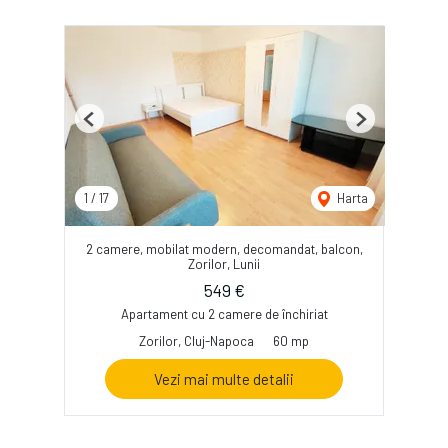
Previous
Next
1
/
17
Harta
2 camere, mobilat modern, decomandat, balcon,
Zorilor, Lunii
549 €
Apartament cu 2 camere de închiriat
Zorilor, Cluj-Napoca
60 mp
Vezi mai multe detalii