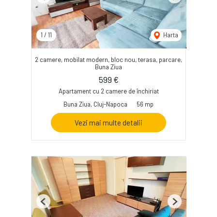
Previous
Next
1
/
11
Harta
2 camere, mobilat modern, bloc nou, terasa, parcare,
Buna Ziua
599 €
Apartament cu 2 camere de închiriat
Buna Ziua, Cluj-Napoca
56 mp
Vezi mai multe detalii
Previous
Next