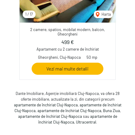
1
/
17
Harta
2 camere, spatios, mobilat modern, balcon,
Gheorgheni
499 €
Apartament cu 2 camere de închiriat
Gheorgheni, Cluj-Napoca
50 mp
Vezi mai multe detalii
Dante Imobiliare, Agenție imobiliară Cluj-Napoca, va ofera 28
oferte imobiliare, actualizate la zi, din categorii precum
apartamente de închiriat Cluj-Napoca
,
apartamente de închiriat
Cluj-Napoca
,
apartamente de închiriat Cluj-Napoca, Buna Ziua
,
apartamente de închiriat Cluj-Napoca
sau
apartamente de
închiriat Cluj-Napoca, Ultracentral
.