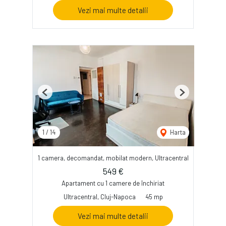
Vezi mai multe detalii
Previous
Next
1
/
14
Harta
1 camera, decomandat, mobilat modern, Ultracentral
549 €
Apartament cu 1 camere de închiriat
Ultracentral, Cluj-Napoca
45 mp
Vezi mai multe detalii