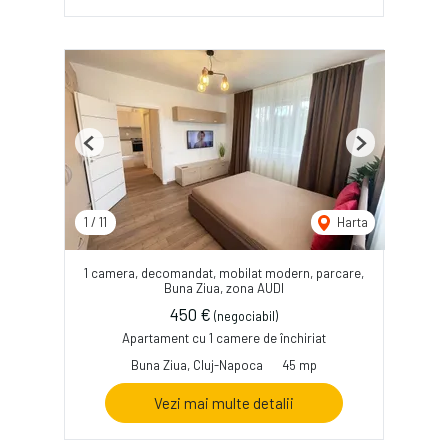
Previous
Next
1
/
11
Harta
1 camera, decomandat, mobilat modern, parcare,
Buna Ziua, zona AUDI
450 €
(negociabil)
Apartament cu 1 camere de închiriat
Buna Ziua, Cluj-Napoca
45 mp
Vezi mai multe detalii