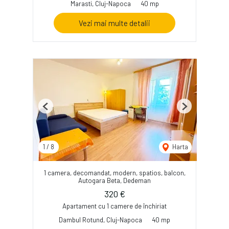
Marasti, Cluj-Napoca
40 mp
Vezi mai multe detalii
Previous
Next
1
/
8
Harta
1 camera, decomandat, modern, spatios, balcon,
Autogara Beta, Dedeman
320 €
Apartament cu 1 camere de închiriat
Dambul Rotund, Cluj-Napoca
40 mp