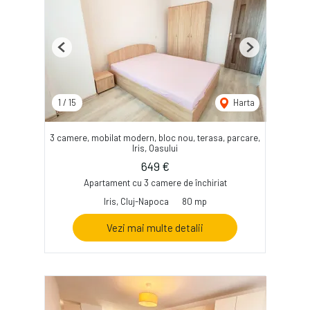
Previous
Next
1
/
15
Harta
3 camere, mobilat modern, bloc nou, terasa, parcare,
Iris, Oasului
649 €
Apartament cu 3 camere de închiriat
Iris, Cluj-Napoca
80 mp
Vezi mai multe detalii