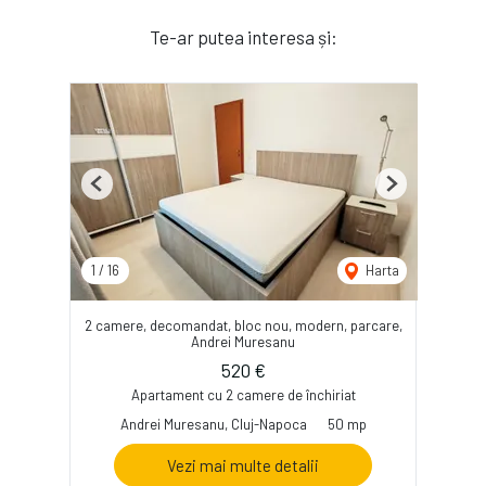
Te-ar putea interesa și:
Previous
Next
1
/
16
Harta
2 camere, decomandat, bloc nou, modern, parcare,
Andrei Muresanu
520 €
Apartament cu 2 camere de închiriat
Andrei Muresanu, Cluj-Napoca
50 mp
Vezi mai multe detalii