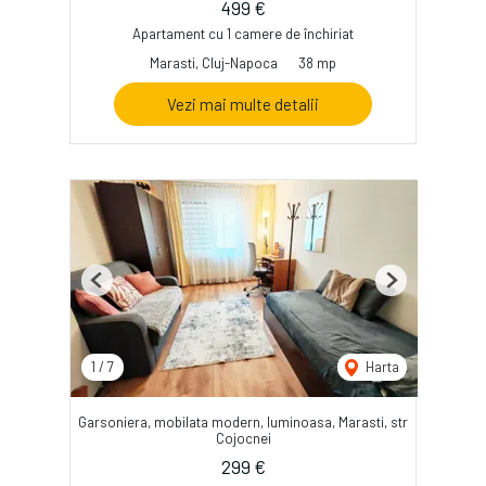
499 €
Apartament cu 1 camere de închiriat
Marasti, Cluj-Napoca
38 mp
Vezi mai multe detalii
Previous
Next
1
/
7
Harta
Garsoniera, mobilata modern, luminoasa, Marasti, str
Cojocnei
299 €