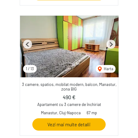
Previous
Next
1
/
13
Harta
3 camere, spatios, mobilat modern, balcon, Manastur,
zona BIG
490 €
Apartament cu 3 camere de închiriat
Manastur, Cluj-Napoca
67 mp
Vezi mai multe detalii