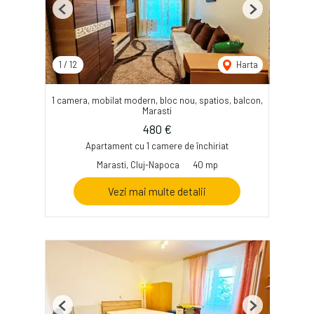
Previous
Next
1
/
12
Harta
1 camera, mobilat modern, bloc nou, spatios, balcon,
Marasti
480 €
Apartament cu 1 camere de închiriat
Marasti, Cluj-Napoca
40 mp
Vezi mai multe detalii
Previous
Next