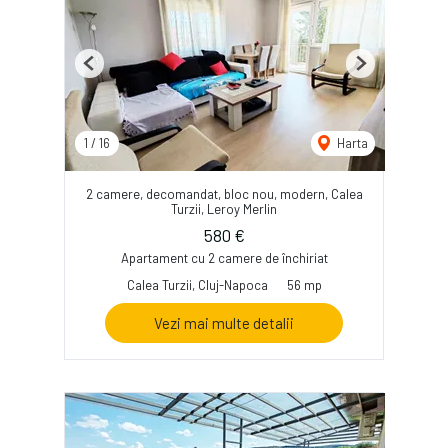
Previous
Next
1
/
16
Harta
2 camere, decomandat, bloc nou, modern, Calea
Turzii, Leroy Merlin
580 €
Apartament cu 2 camere de închiriat
Calea Turzii, Cluj-Napoca
56 mp
Vezi mai multe detalii