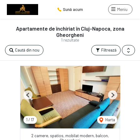
Sună acum
Meniu
Apartamente de închiriat în Cluj-Napoca, zona
Gheorgheni
1 rezultate
Caută din nou
Filtrează
Previous
Next
1
/
17
Harta
2 camere, spatios, mobilat modern, balcon,