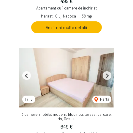
499 €
Apartament cu 1 camere de închiriat
Marasti, Cluj-Napoca
38 mp
Vezi mai multe detalii
Previous
Next
1
/
15
Harta
3 camere, mobilat modern, bloc nou, terasa, parcare,
Iris, Oasului
649 €