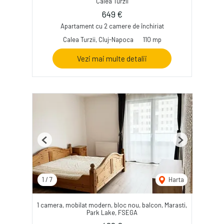
Calea Turzii
649 €
Apartament cu 2 camere de închiriat
Calea Turzii, Cluj-Napoca
110 mp
Vezi mai multe detalii
Previous
Next
1
/
7
Harta
1 camera, mobilat modern, bloc nou, balcon, Marasti,
Park Lake, FSEGA