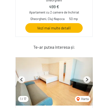
Gheorgheni
499 €
Apartament cu 2 camere de închiriat
Gheorgheni, Cluj-Napoca
50 mp
Vezi mai multe detalii
Te-ar putea interesa și:
Previous
Next
1
/
17
Harta