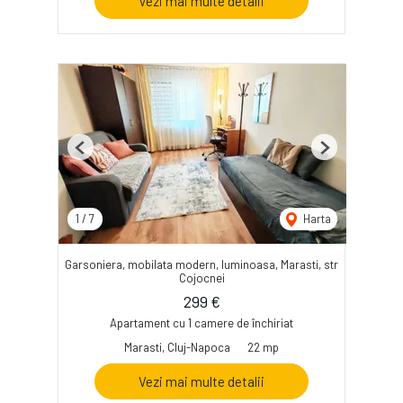
Vezi mai multe detalii
Previous
Next
1
/
7
Harta
Garsoniera, mobilata modern, luminoasa, Marasti, str
Cojocnei
299 €
Apartament cu 1 camere de închiriat
Marasti, Cluj-Napoca
22 mp
Vezi mai multe detalii