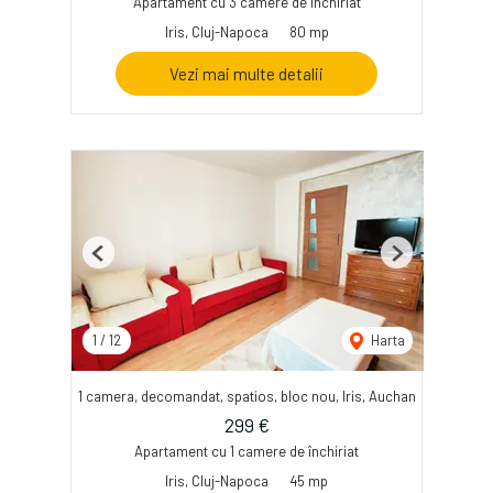
Apartament cu 3 camere de închiriat
Iris, Cluj-Napoca
80 mp
Vezi mai multe detalii
Previous
Next
1
/
12
Harta
1 camera, decomandat, spatios, bloc nou, Iris, Auchan
299 €
Apartament cu 1 camere de închiriat
Iris, Cluj-Napoca
45 mp