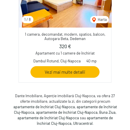
1
/
8
Harta
1 camera, decomandat, modern, spatios, balcon,
Autogara Beta, Dedeman
320 €
Apartament cu 1 camere de închiriat
Dambul Rotund, Cluj-Napoca
40 mp
Vezi mai multe detalii
Dante Imobiliare, Agenție imobiliară Cluj-Napoca, va ofera 27
oferte imobiliare, actualizate la zi, din categorii precum
apartamente de închiriat Cluj-Napoca
,
apartamente de închiriat
Cluj-Napoca
,
apartamente de închiriat Cluj-Napoca, Buna Ziua
,
apartamente de închiriat Cluj-Napoca
sau
apartamente de
închiriat Cluj-Napoca, Ultracentral
.