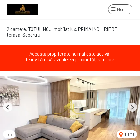
Meniu
2 camere, TOTUL NOU, mobilat lux, PRIMA INCHIRIERE,
terasa, Soporului
Această proprietate nu mai este activă,
te invităm să vizualizezi proprietăți similare
Previous
Next
1
/
7
Harta