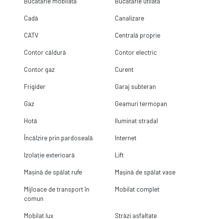
Bucătărie mobilată
Bucătărie utilată
Cadă
Canalizare
CATV
Centrală proprie
Contor căldură
Contor electric
Contor gaz
Curent
Frigider
Garaj subteran
Gaz
Geamuri termopan
Hotă
Iluminat stradal
Încălzire prin pardoseală
Internet
Izolație exterioară
Lift
Mașină de spălat rufe
Mașină de spălat vase
Mijloace de transport în
Mobilat complet
comun
Mobilat lux
Străzi asfaltate