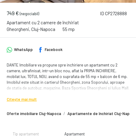
749 €
ID CP2728888
(negociabil)
Apartament cu 2 camere de închiriat
Gheorgheni, Cluj-Napoca
55 mp
WhatsApp
Facebook
DANTE Imobiliare va propune spre inchiriere un apartament cu 2
camere, ultrafinisat, intr-un bloc nou, aflat la PRIMA INCHIRIERE,
mobilat lux, TOTUL NOU, avand o suprafata de 55 mp + balcon de 6 mp.
Imobilul este situat in cartierul Gheorgheni, zona Soporului, aproape
de statia de autobuz, magazine, Baza Sportiva Gheorgheni si Iulius Mall.
Apartamentul este situat la etajul 3 din 7 ,blocul este dotat cu doua
Citește mai mult
lifturi, iar compartimentarea este urmatoarea:
- living open space cu coltar, multiple spatii de depozitare, Smart TV si
Oferte imobiliare Cluj-Napoca
Apartamente de închiriat Cluj-Napoc
acces la balcon
- bucataria complet utilata, fiind dotata cu plita cu inductie, cuptor
electric, hota, frigider, masina de spalat vase si loc de luat masa
- dormitor cu pat matrimonial si dressing generos
Tip apartament
Apartament