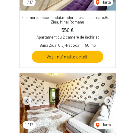
1
/
17
Harta
2 camere, decomandat,modern, terasa, parcare,Buna
Ziua, Mihai Romanu
550 €
Apartament cu 2 camere de închiriat
Buna Ziua, Cluj-Napoca
50 mp
Vezi mai multe detalii
Previous
Next
1
/
12
Harta