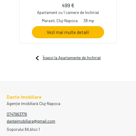
499 €
Apartament cu 1 camere de închiriat
Marasti, Cluj-Napoca
38 mp
Vezi mai multe detalii
Înapoi la Apartamente de închiriat
Dante Imobiliare
Agenție imobiliară Cluj-Napoca
0747963776
danteimobiliare@gmail.com
Soporului 8A,bloc 1