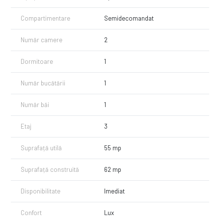
- baie cu cada
- balcon
Compartimentare
Semidecomandat
Separat, se poate inchiria un loc de parcare subteran pentru 50
Număr camere
2
euro/luna!
Pentru vizionari sau alte informatii va stam la dispozitie!
Dormitoare
1
Număr bucătării
1
Număr băi
1
Etaj
3
Suprafață utilă
55 mp
Suprafață construită
62 mp
Disponibilitate
Imediat
Confort
Lux