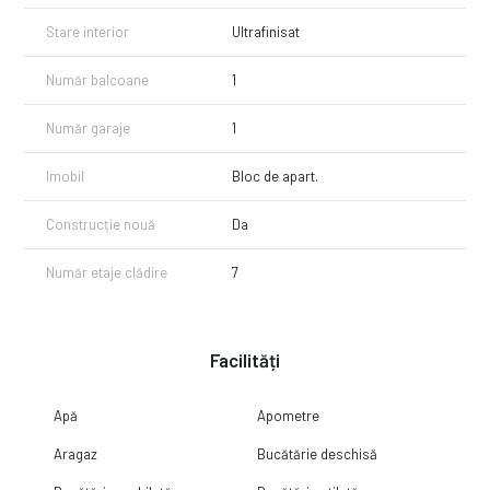
Stare interior
Ultrafinisat
Număr balcoane
1
Număr garaje
1
Imobil
Bloc de apart.
Construcție nouă
Da
Număr etaje clădire
7
Facilități
Apă
Apometre
Aragaz
Bucătărie deschisă