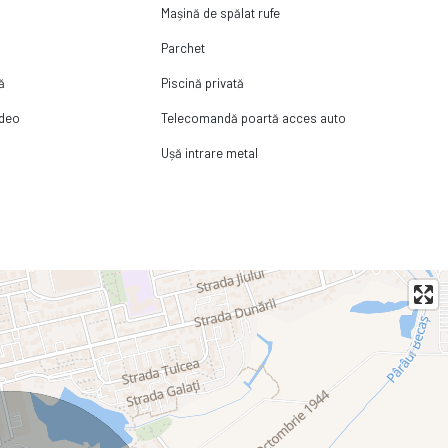
Mașină de spălat rufe
Parchet
ă
Piscină privată
ideo
Telecomandă poartă acces auto
Ușă intrare metal