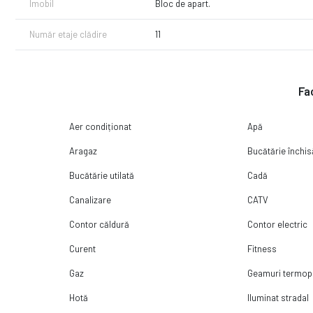
Imobil
Bloc de apart.
Număr etaje clădire
11
Fac
Aer condiționat
Apă
Aragaz
Bucătărie închis
Bucătărie utilată
Cadă
Canalizare
CATV
Contor căldură
Contor electric
Curent
Fitness
Gaz
Geamuri termo
Hotă
Iluminat stradal