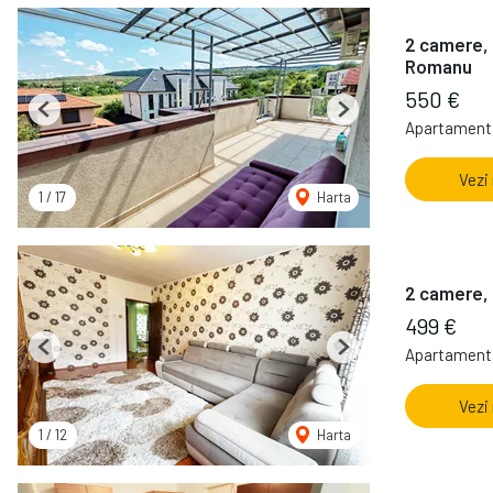
2 camere, 
Romanu
550 €
Previous
Next
Apartament 
Vezi
1
/
17
Harta
2 camere, 
499 €
Apartament 
Previous
Next
Vezi
1
/
12
Harta