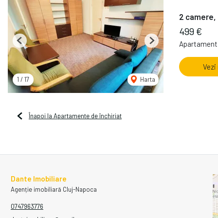
2 camere, 
499 €
Apartament 
Previous
Next
Vezi
1
/
17
Harta
Înapoi la Apartamente de închiriat
Dante Imobiliare
Agenție imobiliară Cluj-Napoca
0747963776