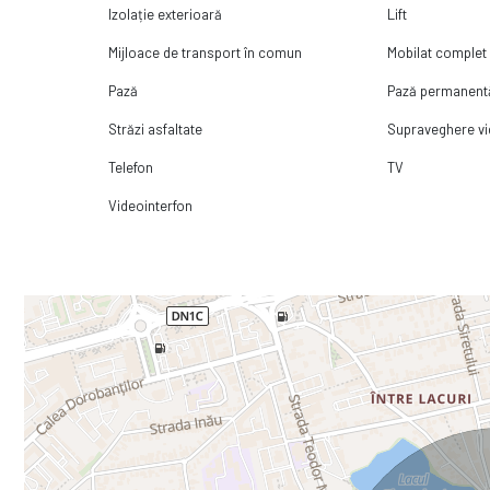
Izolație exterioară
Lift
Mijloace de transport în comun
Mobilat complet
Pază
Pază permanent
Străzi asfaltate
Supraveghere v
Telefon
TV
Videointerfon