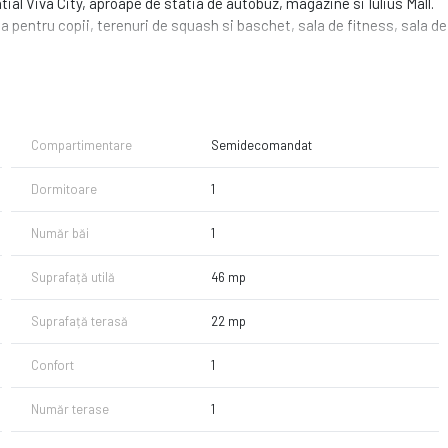
al Viva City, aproape de statia de autobuz, magazine si Iulius Mall.
ca pentru copii, terenuri de squash si baschet, sala de fitness, sala de
lift, iar compartimentarea este urmatoarea:
t , birou si TV
 cuptor, frigider si loc de luat masa
Compartimentare
Semidecomandat
Dormitoare
1
Număr băi
1
Suprafață utilă
46 mp
Suprafață terasă
22 mp
Confort
1
Număr terase
1