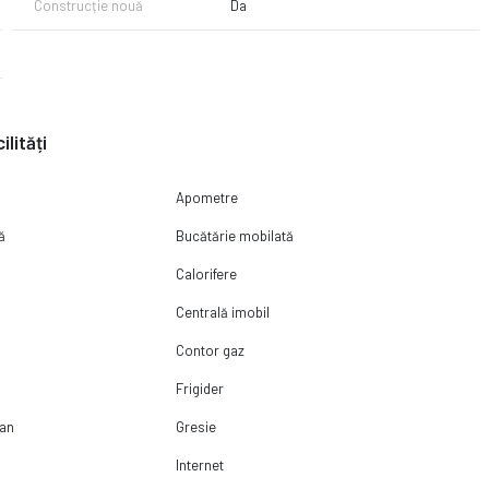
Construcție nouă
Da
ilități
Apometre
ă
Bucătărie mobilată
Calorifere
Centrală imobil
Contor gaz
Frigider
pan
Gresie
Internet