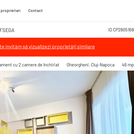
 proprietari
Contact
, FSEGA
ID CP2805168
te invităm să vizualizezi proprietăți similare
ament cu 2 camere de închiriat
Gheorgheni, Cluj-Napoca
46 mp