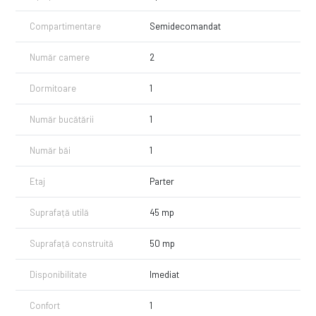
- baie cu cabina de dus walk-in
Compartimentare
Semidecomandat
Separat, se poate inchiria un loc de parcare pentru 50 euro/luna!
Pentru vizionari sau alte informatii va stam la dispozitie.
Număr camere
2
Dormitoare
1
Număr bucătării
1
Număr băi
1
Etaj
Parter
Suprafață utilă
45 mp
Suprafață construită
50 mp
Disponibilitate
Imediat
Confort
1