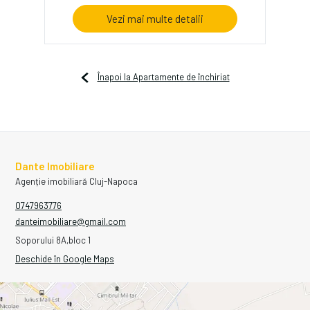
Vezi mai multe detalii
Înapoi la Apartamente de închiriat
Dante Imobiliare
Agenție imobiliară Cluj-Napoca
0747963776
danteimobiliare@gmail.com
Soporului 8A,bloc 1
Deschide în Google Maps