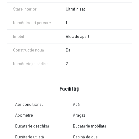
Stare interior
Ultrafinisat
Număr locuri parcare
1
Imobil
Bloc de apart.
Construcție nouă
Da
Număr etaje clădire
2
Facilități
Aer condiționat
Apă
Apometre
Aragaz
Bucătărie deschisă
Bucătărie mobilată
Bucătărie utilată
Cabină de duș