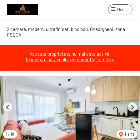
Meniu
2 camere, modern, ultrafinisat, bloc nou, Gheorgheni, zona
FSEGA
Această proprietate nu mai este activă,
te invităm să vizualizezi proprietăți similare
Previous
Next
1
/
18
Harta