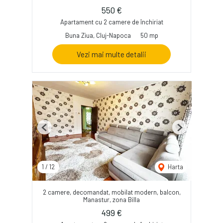
550 €
Apartament cu 2 camere de închiriat
Buna Ziua, Cluj-Napoca
50 mp
Vezi mai multe detalii
Previous
Next
1
/
12
Harta
2 camere, decomandat, mobilat modern, balcon,
Manastur, zona Billa
499 €