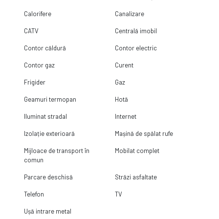
Calorifere
Canalizare
CATV
Centrală imobil
Contor căldură
Contor electric
Contor gaz
Curent
Frigider
Gaz
Geamuri termopan
Hotă
Iluminat stradal
Internet
Izolație exterioară
Mașină de spălat rufe
Mijloace de transport în
Mobilat complet
comun
Parcare deschisă
Străzi asfaltate
Telefon
TV
Ușă intrare metal