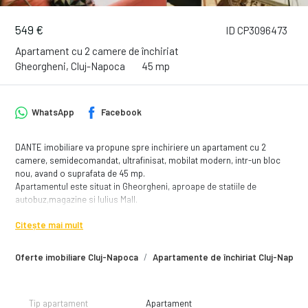
549 €
ID CP3096473
Apartament cu 2 camere de închiriat
Gheorgheni, Cluj-Napoca
45 mp
WhatsApp
Facebook
DANTE imobiliare va propune spre inchiriere un apartament cu 2
camere, semidecomandat, ultrafinisat, mobilat modern, intr-un bloc
nou, avand o suprafata de 45 mp.
Apartamentul este situat in Gheorgheni, aproape de statiile de
autobuz,magazine si Iulius Mall.
Apartamentul este situat la parterul unui bloc cu 2 etaje si este
Citește mai mult
compartimentat astfel:
-living open space cu o canapea extensibila, birou, TV si aer
Oferte imobiliare Cluj-Napoca
Apartamente de închiriat Cluj-Napoc
conditionat
- bucataria complet utilata, fiind dotata cu plita, hota, cuptor electric,
frigider si loc de luat masa
- dormitor cu pat matrimonial si dressing generos
Tip apartament
Apartament