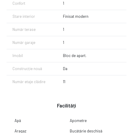
Confort
1
Stare interior
Finisat modern
Număr terase
1
Număr garaje
1
Imobil
Bloc de apart.
Construcție nouă
Da
Număr etaje clădire
11
Facilități
Apă
Apometre
Aragaz
Bucătărie deschisă