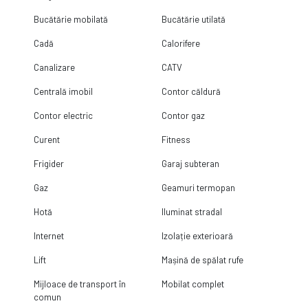
Bucătărie mobilată
Bucătărie utilată
Cadă
Calorifere
Canalizare
CATV
Centrală imobil
Contor căldură
Contor electric
Contor gaz
Curent
Fitness
Frigider
Garaj subteran
Gaz
Geamuri termopan
Hotă
Iluminat stradal
Internet
Izolație exterioară
Lift
Mașină de spălat rufe
Mijloace de transport în
Mobilat complet
comun