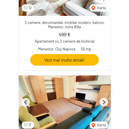
1
/
12
Harta
2 camere, decomandat, mobilat modern, balcon,
Manastur, zona Billa
499 €
Apartament cu 2 camere de închiriat
Manastur, Cluj-Napoca
56 mp
Vezi mai multe detalii
Previous
Next
1
/
17
Harta