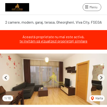
Meniu
2 camere, modern, garaj, terasa, Gheorgheni, Viva City, FSEGA
Această proprietate nu mai este activă,
te invităm să vizualizezi proprietăți similare
Previous
Next
1
/
10
Harta