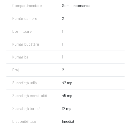
Pentru vizionari sau alte informatii va stam la dispozitie
Compartimentare
Semidecomandat
Număr camere
2
Dormitoare
1
Număr bucătării
1
Număr băi
1
Etaj
2
Suprafață utilă
42 mp
Suprafață construită
45 mp
Suprafață terasă
12 mp
Disponibilitate
Imediat