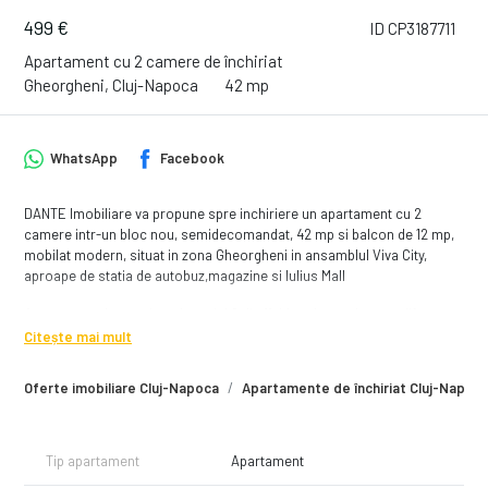
499 €
ID CP3187711
Apartament cu 2 camere de închiriat
Gheorgheni, Cluj-Napoca
42 mp
WhatsApp
Facebook
DANTE Imobiliare va propune spre inchiriere un apartament cu 2
camere intr-un bloc nou, semidecomandat, 42 mp si balcon de 12 mp,
mobilat modern, situat in zona Gheorgheni in ansamblul Viva City,
aproape de statia de autobuz,magazine si Iulius Mall
Apartamentul este situat la etajul 2 din 11 ,blocul este dotat cu lift ,
compartimentarea fiind astfel: dormitor cu pat dublu si dulap pentru
Citește mai mult
haine,un living cu o canapea extensibila si spatii de depozitare ,TV, loc
de luat masa, bucatarie dotata cu cuptor electric,plita electrica,
Oferte imobiliare Cluj-Napoca
Apartamente de închiriat Cluj-Napoc
hota,baie cu cada.
Apartamentul dispune de balcon spatios!
In pretul afisat este inclus un loc de parcare subteran!
Tip apartament
Apartament