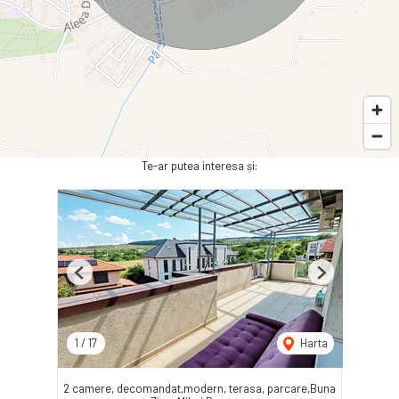
Te-ar putea interesa și:
Previous
Next
1
/
17
Harta
2 camere, decomandat,modern, terasa, parcare,Buna