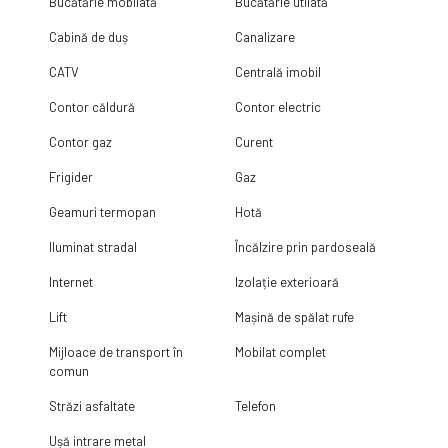
Bucătărie mobilată
Bucătărie utilată
Cabină de duș
Canalizare
CATV
Centrală imobil
Contor căldură
Contor electric
Contor gaz
Curent
Frigider
Gaz
Geamuri termopan
Hotă
Iluminat stradal
Încălzire prin pardoseală
Internet
Izolație exterioară
Lift
Mașină de spălat rufe
Mijloace de transport în
Mobilat complet
comun
Străzi asfaltate
Telefon
Ușă intrare metal