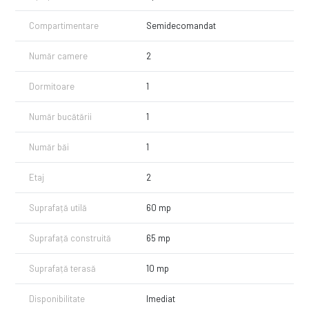
- debara cu spatii de depozitare si masina de spalat rufe
Compartimentare
Semidecomandat
Pentru vizionari sau alte informatii va stam la dispozitie!
Număr camere
2
Dormitoare
1
Număr bucătării
1
Număr băi
1
Etaj
2
Suprafață utilă
60 mp
Suprafață construită
65 mp
Suprafață terasă
10 mp
Disponibilitate
Imediat