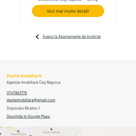
Vezi mai multe detalii
Înapoi la Apartamente de închiriat
Dante Imobiliare
Agenție imobiliară Cluj-Napoca
0747963776
danteimobiliare@gmail.com
Soporului 8A,bloc 1
Deschide în Google Maps