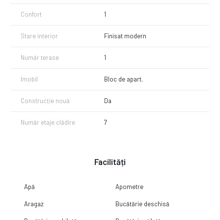
Confort
1
Stare interior
Finisat modern
Număr terase
1
Imobil
Bloc de apart.
Construcție nouă
Da
Număr etaje clădire
7
Facilități
Apă
Apometre
Aragaz
Bucătărie deschisă