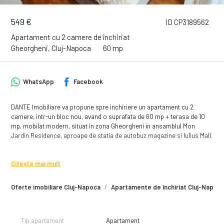
549 €
ID CP3189562
Apartament cu 2 camere de închiriat
Gheorgheni, Cluj-Napoca
60 mp
WhatsApp
Facebook
DANTE Imobiliare va propune spre inchiriere un apartament cu 2
camere, intr-un bloc nou, avand o suprafata de 60 mp + terasa de 10
mp, mobilat modern, situat in zona Gheorgheni in ansamblul Mon
Jardin Residence, aproape de statia de autobuz magazine si Iulius Mall.
Apartamentul este situat la etajul 2 din 7 si compartimentarea este
urmatoarea:
Citește mai mult
- un living open space cu canapea extensibila, loc de luat masa si
acces la terasa
Oferte imobiliare Cluj-Napoca
Apartamente de închiriat Cluj-Napoc
- bucatarie complet mobilata si utilata, dotata cu plita, hota cuptor
electric, frigider
- dormitor cu pat matrimonial, dressing generos si birou
- baia cu cabina de dus
Tip apartament
Apartament