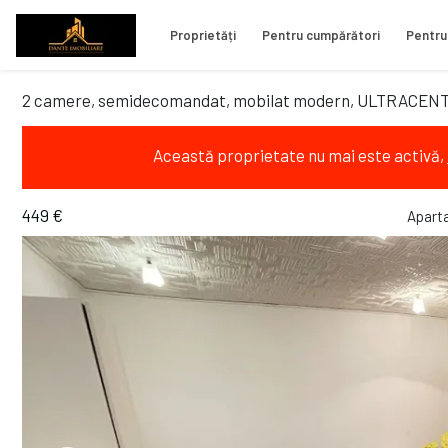
Proprietăți
Pentru cumpărători
Pentru
2 camere, semidecomandat, mobilat modern, ULTRACENT
Această proprietate nu mai este activă,
449 €
Aparta