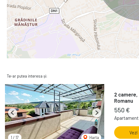
Te-ar putea interesa și:
2 camere, 
Romanu
550 €
Previous
Next
Apartament 
Vezi
1
/
17
Harta