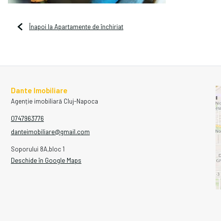
Înapoi la Apartamente de închiriat
Dante Imobiliare
Agenție imobiliară Cluj-Napoca
0747963776
danteimobiliare@gmail.com
Soporului 8A,bloc 1
Deschide în Google Maps