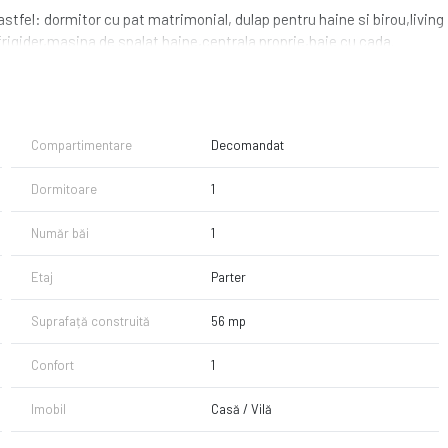
stfel: dormitor cu pat matrimonial, dulap pentru haine si birou,living
frigider,masina de spalat haine,centrala proprie,baie cu cada.
Compartimentare
Decomandat
Dormitoare
1
Număr băi
1
Etaj
Parter
Suprafață construită
56 mp
Confort
1
Imobil
Casă / Vilă