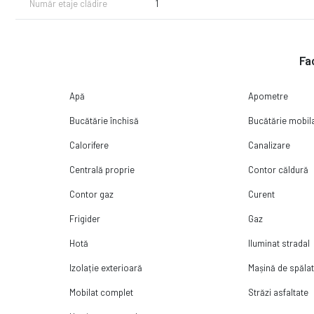
Număr etaje clădire
1
Fac
Apă
Apometre
Bucătărie închisă
Bucătărie mobil
Calorifere
Canalizare
Centrală proprie
Contor căldură
Contor gaz
Curent
Frigider
Gaz
Hotă
Iluminat stradal
Izolație exterioară
Mașină de spălat
Mobilat complet
Străzi asfaltate