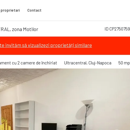
 proprietari
Contact
RAL, zona Motilor
ID CP2750759
te invităm să vizualizezi proprietăți similare
ment cu 2 camere de închiriat
Ultracentral, Cluj-Napoca
50 mp