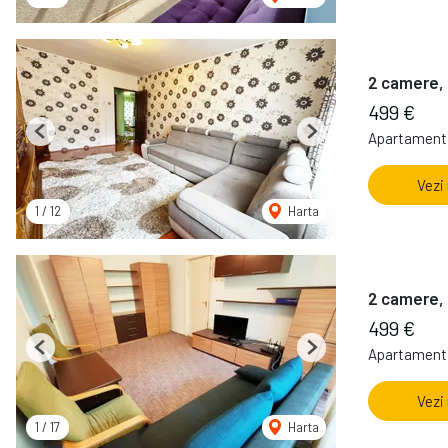
2 camere, 
499 €
Apartament 
Previous
Next
Vezi
1
/
12
Harta
2 camere, 
499 €
Apartament 
Previous
Next
Vezi
1
/
17
Harta