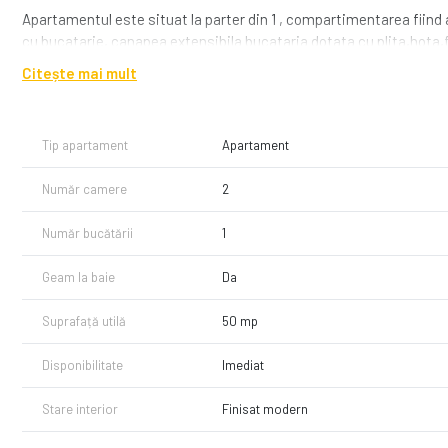
Apartamentul este situat la parter din 1 , compartimentarea fiind a
cu bucatarie, canapea extensibila bucataria dotata cu plita,hota,
Citește mai mult
Pentru vizionari sau alte informatii va stam la dispozitie
Tip apartament
Apartament
Număr camere
2
Număr bucătării
1
Geam la baie
Da
Suprafață utilă
50 mp
Disponibilitate
Imediat
Stare interior
Finisat modern