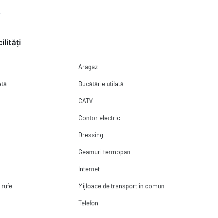
ilități
Aragaz
ată
Bucătărie utilată
CATV
Contor electric
Dressing
Geamuri termopan
Internet
 rufe
Mijloace de transport în comun
Telefon