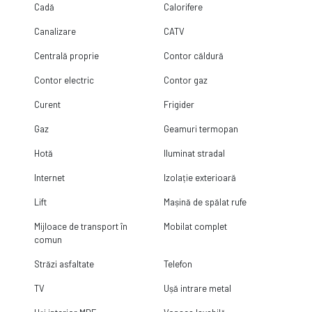
Cadă
Calorifere
Canalizare
CATV
Centrală proprie
Contor căldură
Contor electric
Contor gaz
Curent
Frigider
Gaz
Geamuri termopan
Hotă
Iluminat stradal
Internet
Izolație exterioară
Lift
Mașină de spălat rufe
Mijloace de transport în
Mobilat complet
comun
Străzi asfaltate
Telefon
TV
Ușă intrare metal