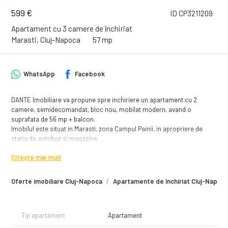
599 €
ID CP3211209
Apartament cu 3 camere de închiriat
Marasti, Cluj-Napoca
57 mp
WhatsApp
Facebook
DANTE Imobiliare va propune spre inchiriere un apartament cu 2
camere, semidecomandat, bloc nou, mobilat modern, avand o
suprafata de 56 mp + balcon.
Imobilul este situat in Marasti, zona Campul Painii, in apropriere de
statia de autobuz si magazine.
Apartamentul este situat la etajul 7 din 7 si compartimentarea este
Citește mai mult
urmatoarea:
- living open space cu loc de luat masa, TV, aer conditionat si acces la
Oferte imobiliare Cluj-Napoca
Apartamente de închiriat Cluj-Napoc
balcon
- bucataria complet mobilata si utilata, dotata cu plita, cuptor electric,
hota, frigider
- dormitor cu pat matrimonial, dulap pentru haine si baie proprie cu
Tip apartament
Apartament
cabina de dus