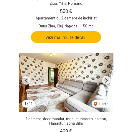
Ziua, Mihai Romanu
550 €
Apartament cu 2 camere de închiriat
Buna Ziua, Cluj-Napoca
50 mp
Vezi mai multe detalii
Previous
Next
1
/
12
Harta
2 camere, decomandat, mobilat modern, balcon,
Manastur, zona Billa
499 €