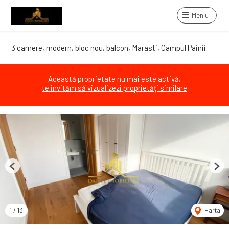
Meniu
3 camere, modern, bloc nou, balcon, Marasti, Campul Painii
Această proprietate nu mai este activă,
te invităm să vizualizezi proprietăți similare
Previous
Next
1
/
13
Harta