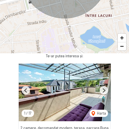
Te-ar putea interesa și:
Previous
Next
1
/
17
Harta
2 camere, decomandat,modern, terasa, parcare,Buna