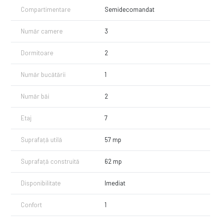
- dormitor cu pat matrimonial, dulap pentru haine si birou
Compartimentare
Semidecomandat
- baia cu cada si masina de spalat rufe
Număr camere
3
Pentru vizionari sau alte informatii va stam la dispozitie!
Dormitoare
2
Număr bucătării
1
Număr băi
2
Etaj
7
Suprafață utilă
57 mp
Suprafață construită
62 mp
Disponibilitate
Imediat
Confort
1