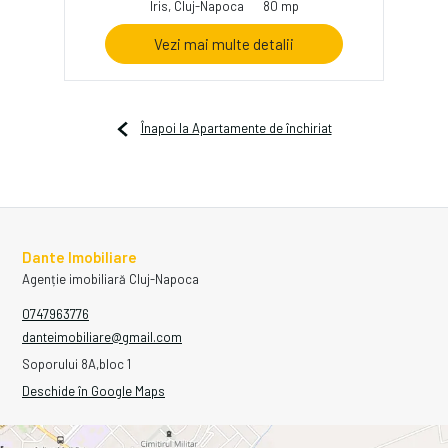
Iris, Cluj-Napoca
80 mp
Vezi mai multe detalii
Înapoi la Apartamente de închiriat
Dante Imobiliare
Agenție imobiliară Cluj-Napoca
0747963776
danteimobiliare@gmail.com
Soporului 8A,bloc 1
Deschide în Google Maps