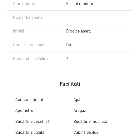
Stare interior
Finisat modern
Număr balcoane
1
Imobil
Bloc de apart.
Construcție nouă
Da
Număr etaje clădire
7
Facilități
Aer condiționat
Apă
Apometre
Aragaz
Bucătărie deschisă
Bucătărie mobilată
Bucătărie utilată
Cabină de duș