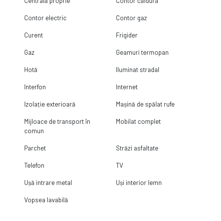
Centrală proprie
Contor căldură
Contor electric
Contor gaz
Curent
Frigider
Gaz
Geamuri termopan
Hotă
Iluminat stradal
Interfon
Internet
Izolație exterioară
Mașină de spălat rufe
Mijloace de transport în
Mobilat complet
comun
Parchet
Străzi asfaltate
Telefon
TV
Ușă intrare metal
Uși interior lemn
Vopsea lavabilă