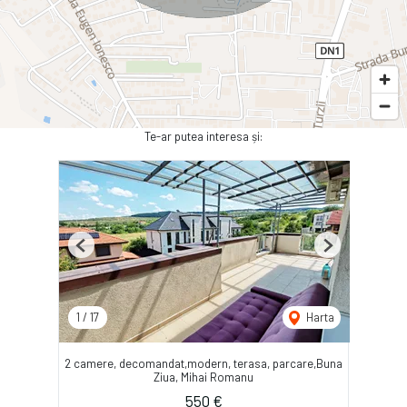
Te-ar putea interesa și:
Previous
Next
1
/
17
Harta
2 camere, decomandat,modern, terasa, parcare,Buna
Ziua, Mihai Romanu
550 €