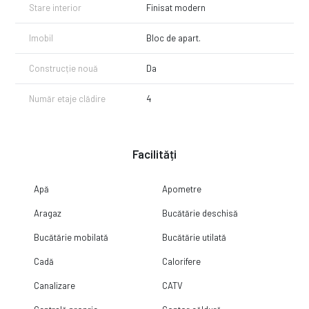
Stare interior
Finisat modern
Imobil
Bloc de apart.
Construcție nouă
Da
Număr etaje clădire
4
Facilități
Apă
Apometre
Aragaz
Bucătărie deschisă
Bucătărie mobilată
Bucătărie utilată
Cadă
Calorifere
Canalizare
CATV