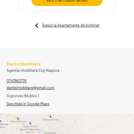
Înapoi la Apartamente de închiriat
Dante Imobiliare
Agenție imobiliară Cluj-Napoca
0747963776
danteimobiliare@gmail.com
Soporului 8A,bloc 1
Deschide în Google Maps