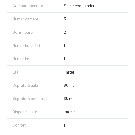
Compartimentare
Semidecomandat
Număr camere
3
Dormitoare
2
Număr bucătării
1
Număr băi
1
Etaj
Parter
Suprafață utilă
60 mp
Suprafață construită
65 mp
Disponibilitate
Imediat
Confort
1