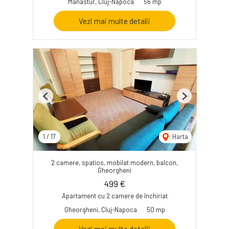
Manastur, Cluj-Napoca
56 mp
Vezi mai multe detalii
Previous
Next
1
/
17
Harta
2 camere, spatios, mobilat modern, balcon,
Gheorgheni
499 €
Apartament cu 2 camere de închiriat
Gheorgheni, Cluj-Napoca
50 mp
Vezi mai multe detalii