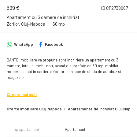
599 €
ID CP2738067
Apartament cu 3 camere de închiriat
Zorilor, Cluj-Napoca
60 mp
WhatsApp
Facebook
DANTE Imobiliare va propune spre inchiriere un apartament cu 3
camere, intr-un imobil nou, avand o suprafata de 60 mp, mobilat
modern, situat in cartierul Zorilor, aproape de statia de autobuz si
magazine.
Apartamentul este situat la parter din 4, compartimentarea fiind astfel:
- living open space cu canapea, spatii de depozitare si TV
Citește mai mult
- bucataria complet utilata si mobilata, fiind dotata cu plita, cuptor
electric, hota, frigider, masina de spalat rufe si loc de luat masa
Oferte imobiliare Cluj-Napoca
Apartamente de închiriat Cluj-Napoc
- dormitor cu pat matrimonial, dulap pentru haine si birou
- dormitor cu pat matrimonial, dulap pentru haine si birou
- o baie cu cada
Tip apartament
Apartament
Pentru vizionari sau alte informatii va stam la dispozitie.