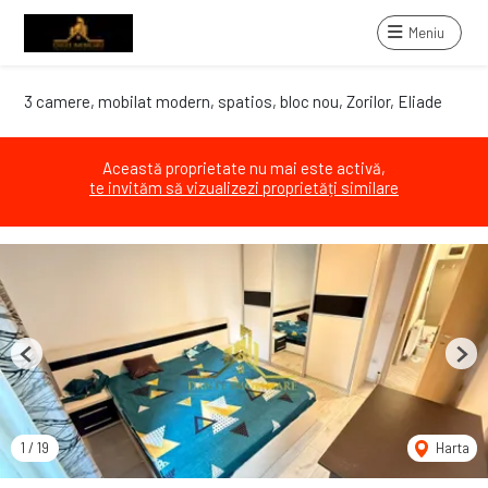
Meniu
3 camere, mobilat modern, spatios, bloc nou, Zorilor, Eliade
Această proprietate nu mai este activă,
te invităm să vizualizezi proprietăți similare
Previous
Next
1
/
19
Harta