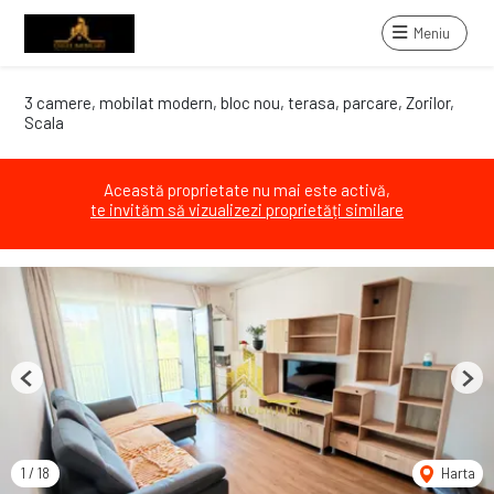
Meniu
3 camere, mobilat modern, bloc nou, terasa, parcare, Zorilor,
Scala
Această proprietate nu mai este activă,
te invităm să vizualizezi proprietăți similare
Previous
Next
1
/
18
Harta