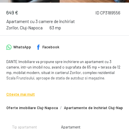
649 €
ID CP3189556
Apartament cu 3 camere de închiriat
Zorilor, Cluj-Napoca
63 mp
WhatsApp
Facebook
DANTE Imobiliare va propune spre inchiriere un apartament cu 3
camere, intr-un imobil nou, avand o suprafata de 65 mp + terasa de 12
mp, mobilat modern, situat in cartierul Zorilor, complex rezidential
Scala Frunzisului, aproape de statia de autobuz si magazine.
Apartamentul este situat la etajul 4 din 15, compartimentarea fiind
astfel:
Citește mai mult
- living cu un coltar extensibil si multiple spatii de depozitare
- bucataria complet utilata si mobilata, fiind dotata cu plita, cuptor
Oferte imobiliare Cluj-Napoca
Apartamente de închiriat Cluj-Napoc
electric, frigider, hota si loc de luat masa
- un dormitor cu pat dublu, dressing generos si birou
- un dormitor cu pat dublu, dulap pentru haine si birou
- o baie cu cabina de dus si masina de spalat haine
Tip apartament
Apartament