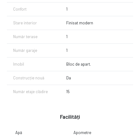
Confort
1
Stare interior
Finisat modern
Număr terase
1
Număr garaje
1
Imobil
Bloc de apart.
Construcție nouă
Da
Număr etaje clădire
15
Facilități
Apă
Apometre