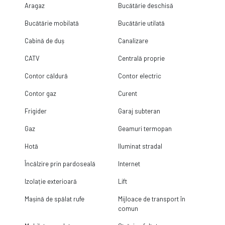
Aragaz
Bucătărie deschisă
Bucătărie mobilată
Bucătărie utilată
Cabină de duș
Canalizare
CATV
Centrală proprie
Contor căldură
Contor electric
Contor gaz
Curent
Frigider
Garaj subteran
Gaz
Geamuri termopan
Hotă
Iluminat stradal
Încălzire prin pardoseală
Internet
Izolație exterioară
Lift
Mașină de spălat rufe
Mijloace de transport în
comun