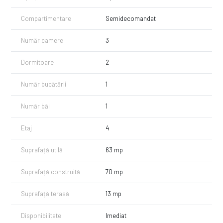
Separat se poate inchiria un loc de parcare lsubteran pentru 50
Compartimentare
Semidecomandat
euro/luna!
Pentru vizionari sau alte informatii va stam la dispozitie.
Număr camere
3
Dormitoare
2
Număr bucătării
1
Număr băi
1
Etaj
4
Suprafață utilă
63 mp
Suprafață construită
70 mp
Suprafață terasă
13 mp
Disponibilitate
Imediat