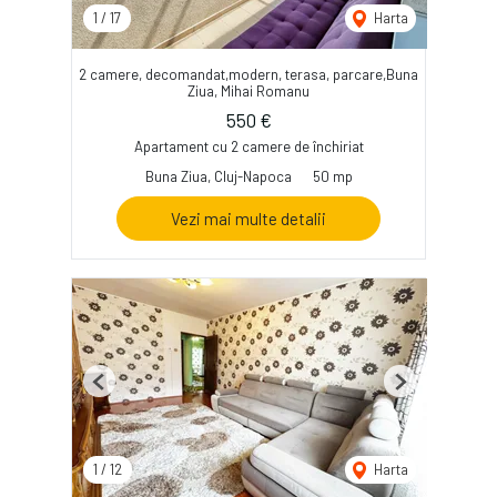
1
/
17
Harta
2 camere, decomandat,modern, terasa, parcare,Buna
Ziua, Mihai Romanu
550 €
Apartament cu 2 camere de închiriat
Buna Ziua, Cluj-Napoca
50 mp
Vezi mai multe detalii
Previous
Next
1
/
12
Harta